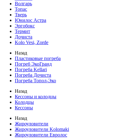
Волгарь
Топас
Тверь
Юнилос Астра
Эргобокс
Термит
Дочиста
Kolo Vesi, Zorde
Назад
Пластиковые погреба
Погреб ЭкоГранд
Погреба Kellari
Погреба Дочиста
Погреба Топол-Эко
Назад
Кессоны и колодцы
Колодцы
Кессоны
Назад
Жироуловители
Жироуловители Kolomaki
Жироуловители Евролос