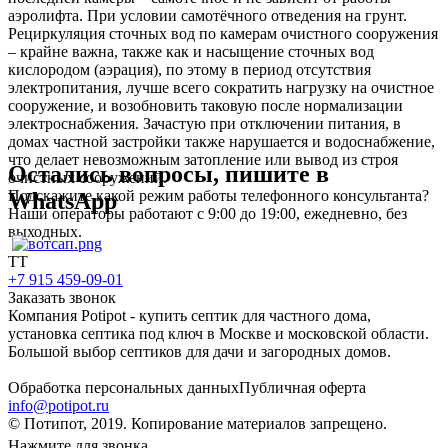
аэролифта. При условии самотёчного отведения на грунт.
Рециркуляция сточных вод по камерам очистного сооружения
– крайне важна, также как и насыщение сточных вод
кислородом (аэрация), по этому в период отсутствия
электропитания, лучше всего сократить нагрузку на очистное
сооружение, и возобновить таковую после нормализации
электроснабжения. Зачастую при отключении питания, в
домах частной застройки также нарушается и водоснабжение,
что делает невозможным затопление или вывод из строя
Остались вопросы, пишите в
очистных сооружений.
Подскажите какой режим работы телефонного консультанта?
WhatsApp
Наши операторы работают с 9:00 до 19:00, ежедневно, без
выходных.
TT
+7 915 459-09-01
Заказать звонок
Компания Potipot - купить септик для частного дома,
установка септика под ключ в Москве и московской области.
Большой выбор септиков для дачи и загородных домов.
Обработка персональных данных
Публичная оферта
info@potipot.ru
© Потипот, 2019. Копирование материалов запрещено.
Нажмите для звонка