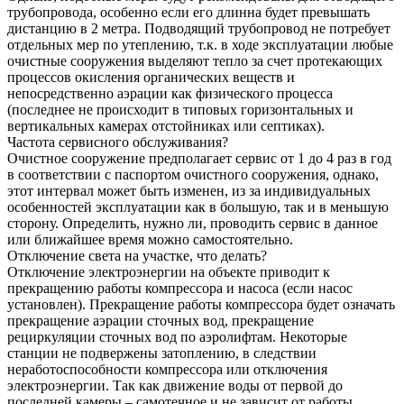
трубопровода, особенно если его длинна будет превышать
дистанцию в 2 метра. Подводящий трубопровод не потребует
отдельных мер по утеплению, т.к. в ходе эксплуатации любые
очистные сооружения выделяют тепло за счет протекающих
процессов окисления органических веществ и
непосредственно аэрации как физического процесса
(последнее не происходит в типовых горизонтальных и
вертикальных камерах отстойниках или септиках).
Частота сервисного обслуживания?
Очистное сооружение предполагает сервис от 1 до 4 раз в год
в соответствии с паспортом очистного сооружения, однако,
этот интервал может быть изменен, из за индивидуальных
особенностей эксплуатации как в большую, так и в меньшую
сторону. Определить, нужно ли, проводить сервис в данное
или ближайшее время можно самостоятельно.
Отключение света на участке, что делать?
Отключение электроэнергии на объекте приводит к
прекращению работы компрессора и насоса (если насос
установлен). Прекращение работы компрессора будет означать
прекращение аэрации сточных вод, прекращение
рециркуляции сточных вод по аэролифтам. Некоторые
станции не подвержены затоплению, в следствии
неработоспособности компрессора или отключения
электроэнергии. Так как движение воды от первой до
последней камеры – самотечное и не зависит от работы