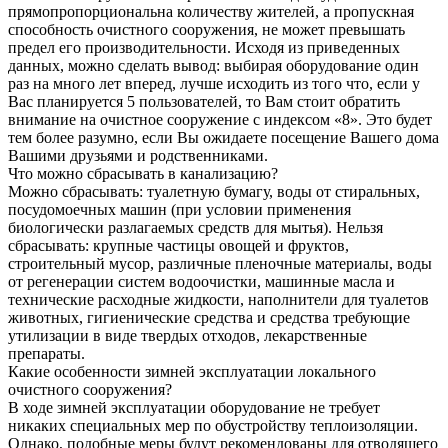
прямопропорциональна количеству жителей, а пропускная
способность очистного сооружения, не может превышать
предел его производительности. Исходя из приведенных
данных, можно сделать вывод: выбирая оборудование один
раз на много лет вперед, лучше исходить из того что, если у
Вас планируется 5 пользователей, то Вам стоит обратить
внимание на очистное сооружение с индексом «8». Это будет
тем более разумно, если Вы ожидаете посещение Вашего дома
Вашими друзьями и родственниками.
Что можно сбрасывать в канализацию?
Можно сбрасывать: туалетную бумагу, воды от стиральных,
посудомоечных машин (при условии применения
биологически разлагаемых средств для мытья). Нельзя
сбрасывать: крупные частицы овощей и фруктов,
строительный мусор, различные пленочные материалы, воды
от регенерации систем водоочистки, машинные масла и
технические расходные жидкости, наполнители для туалетов
животных, гигиенические средства и средства требующие
утилизации в виде твердых отходов, лекарственные
препараты.
Какие особенности зимней эксплуатации локального
очистного сооружения?
В ходе зимней эксплуатации оборудование не требует
никаких специальных мер по обустройству теплоизоляции.
Однако, подобные меры будут рекомендованы для отводящего