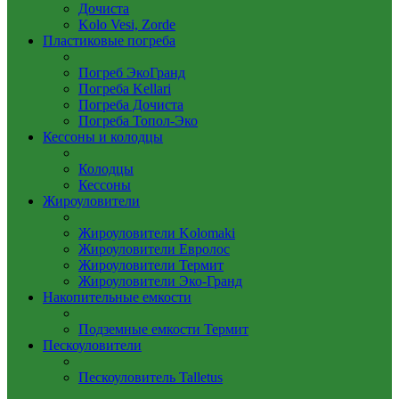
Дочиста
Kolo Vesi, Zorde
Пластиковые погреба
Погреб ЭкоГранд
Погреба Kellari
Погреба Дочиста
Погреба Топол-Эко
Кессоны и колодцы
Колодцы
Кессоны
Жироуловители
Жироуловители Kolomaki
Жироуловители Евролос
Жироуловители Термит
Жироуловители Эко-Гранд
Накопительные емкости
Подземные емкости Термит
Пескоуловители
Пескоуловитель Talletus