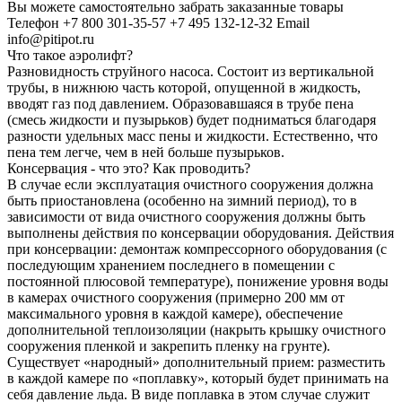
Вы можете самостоятельно забрать заказанные товары
Телефон +7 800 301-35-57 +7 495 132-12-32 Email
info@pitipot.ru
Что такое аэролифт?
Разновидность струйного насоса. Состоит из вертикальной
трубы, в нижнюю часть которой, опущенной в жидкость,
вводят газ под давлением. Образовавшаяся в трубе пена
(смесь жидкости и пузырьков) будет подниматься благодаря
разности удельных масс пены и жидкости. Естественно, что
пена тем легче, чем в ней больше пузырьков.
Консервация - что это? Как проводить?
В случае если эксплуатация очистного сооружения должна
быть приостановлена (особенно на зимний период), то в
зависимости от вида очистного сооружения должны быть
выполнены действия по консервации оборудования. Действия
при консервации: демонтаж компрессорного оборудования (с
последующим хранением последнего в помещении с
постоянной плюсовой температуре), понижение уровня воды
в камерах очистного сооружения (примерно 200 мм от
максимального уровня в каждой камере), обеспечение
дополнительной теплоизоляции (накрыть крышку очистного
сооружения пленкой и закрепить пленку на грунте).
Существует «народный» дополнительный прием: разместить
в каждой камере по «поплавку», который будет принимать на
себя давление льда. В виде поплавка в этом случае служит