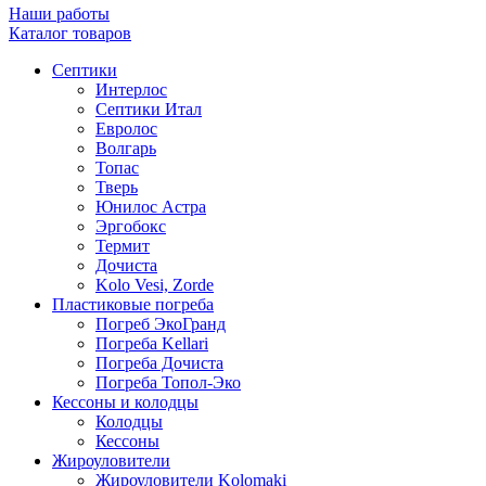
Наши работы
Каталог товаров
Септики
Интерлос
Септики Итал
Евролос
Волгарь
Топас
Тверь
Юнилос Астра
Эргобокс
Термит
Дочиста
Kolo Vesi, Zorde
Пластиковые погреба
Погреб ЭкоГранд
Погреба Kellari
Погреба Дочиста
Погреба Топол-Эко
Кессоны и колодцы
Колодцы
Кессоны
Жироуловители
Жироуловители Kolomaki