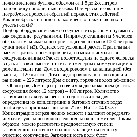
полиэтиленовая бутылка объемом от 1,5 до 2-х литров
наполовину наполненная песком. При «расконсервации»
потребуется провести обратный порядок этих действий.
Как подобрать станцию под количество проживающих и
учесть гостей?
Подбор оборудования можно осуществить разными путями и,
как следствие, результатами. Например: станции на 5 человек,
обладают максимальной производительностью в 1000 литров/
сутки (или 1 м3). Однако, это условный расчет. Правильный
расчет – работа проектировщика, но можно исходить из
следующих данных: Расчет водоотведения на одного человека
в сутки в зависимости, от типа инженерных коммуникаций в
доме выглядит так: Дом с водопроводом и канализацией (без
ванны) – 120 литров; Дом с водопроводом, канализацией и
ванными – 225 литров; Дом с центр. горячим водоснабжением
– 300 литров; Дом с центр. горячим водоснабжением (высота
сооружения более 12 метров) – 400 литров. Количество
загрязняющих воду веществ на одного жителя для
определения их концентрации в бытовых сточных водах
необходимо принимать по табл. 25 в СНиП 2.04.03-85.
Концентрацию загрязняющих веществ надлежит определять
исходя из удельного водоотведения на одного жителя. Таким
образом, можно рассчитать предполагаемую степень
загрязненности сточных вод поступающих на очистку в
очистное сооружение. Загрязненность воды будет