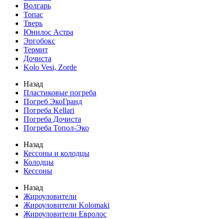
Волгарь
Топас
Тверь
Юнилос Астра
Эргобокс
Термит
Дочиста
Kolo Vesi, Zorde
Назад
Пластиковые погреба
Погреб ЭкоГранд
Погреба Kellari
Погреба Дочиста
Погреба Топол-Эко
Назад
Кессоны и колодцы
Колодцы
Кессоны
Назад
Жироуловители
Жироуловители Kolomaki
Жироуловители Евролос