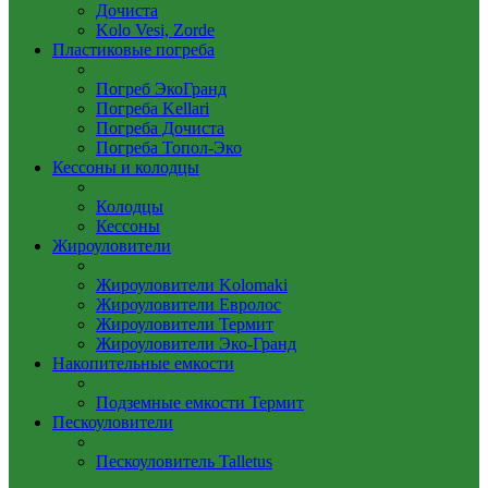
Дочиста
Kolo Vesi, Zorde
Пластиковые погреба
Погреб ЭкоГранд
Погреба Kellari
Погреба Дочиста
Погреба Топол-Эко
Кессоны и колодцы
Колодцы
Кессоны
Жироуловители
Жироуловители Kolomaki
Жироуловители Евролос
Жироуловители Термит
Жироуловители Эко-Гранд
Накопительные емкости
Подземные емкости Термит
Пескоуловители
Пескоуловитель Talletus