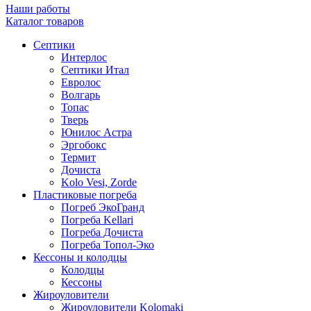
Наши работы
Каталог товаров
Септики
Интерлос
Септики Итал
Евролос
Волгарь
Топас
Тверь
Юнилос Астра
Эргобокс
Термит
Дочиста
Kolo Vesi, Zorde
Пластиковые погреба
Погреб ЭкоГранд
Погреба Kellari
Погреба Дочиста
Погреба Топол-Эко
Кессоны и колодцы
Колодцы
Кессоны
Жироуловители
Жироуловители Kolomaki