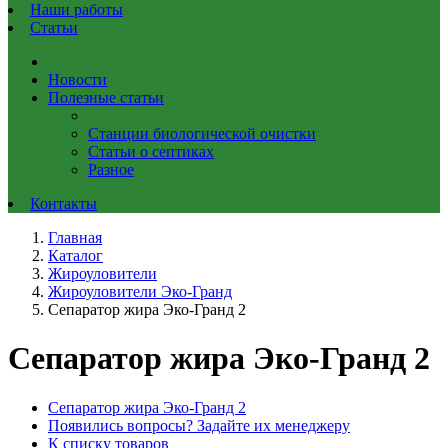
Наши работы
Статьи
Новости
Полезные статьи
Станции биологической очистки
Статьи о септиках
Разное
Контакты
Главная
Каталог
Жироуловители
Жироуловители Эко-Гранд
Сепаратор жира Эко-Гранд 2
Сепаратор жира Эко-Гранд 2
Сепаратор жира Эко-Гранд 2
Появились вопросы? Задайте их менеджеру
К списку товаров