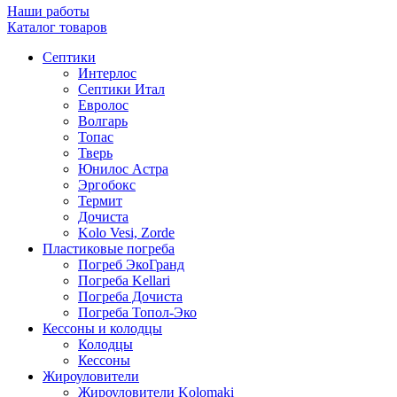
Наши работы
Каталог товаров
Септики
Интерлос
Септики Итал
Евролос
Волгарь
Топас
Тверь
Юнилос Астра
Эргобокс
Термит
Дочиста
Kolo Vesi, Zorde
Пластиковые погреба
Погреб ЭкоГранд
Погреба Kellari
Погреба Дочиста
Погреба Топол-Эко
Кессоны и колодцы
Колодцы
Кессоны
Жироуловители
Жироуловители Kolomaki