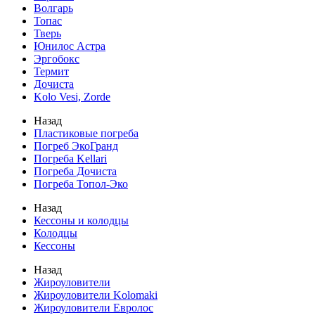
Волгарь
Топас
Тверь
Юнилос Астра
Эргобокс
Термит
Дочиста
Kolo Vesi, Zorde
Назад
Пластиковые погреба
Погреб ЭкоГранд
Погреба Kellari
Погреба Дочиста
Погреба Топол-Эко
Назад
Кессоны и колодцы
Колодцы
Кессоны
Назад
Жироуловители
Жироуловители Kolomaki
Жироуловители Евролос