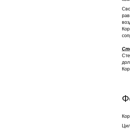
Сво
рав
воз
Кор
соп
Ст
Сте
дол
Кор
Ф
Кор
Цил