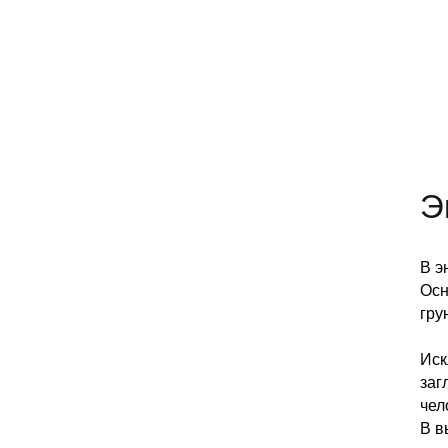
Э
В э
Осн
гру
Иск
заг
чел
В в