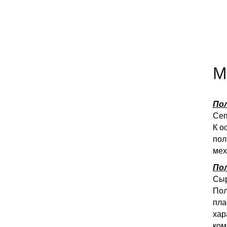
М
По
Сеп
К о
пол
мех
По
Сыр
Пол
пла
хар
ком