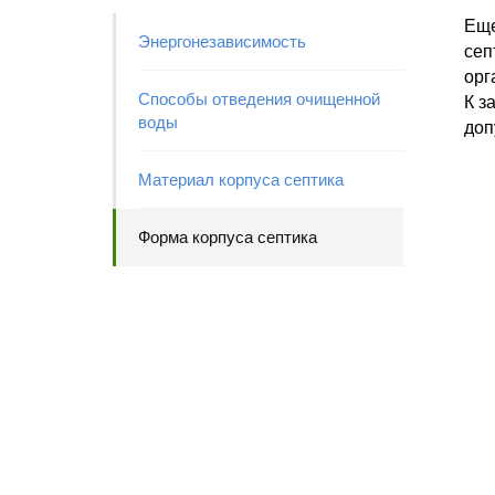
Еще
Энергонезависимость
сеп
орг
Способы отведения очищенной
К з
воды
доп
Материал корпуса септика
Форма корпуса септика