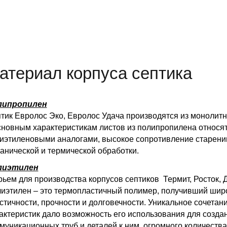
Станцию Би
ологической Очи
атериал корпуса септика
липропилен
тик Евролос Эко, Евролос Удача производятся из монолит
сновным характеристикам листов из полипропилена относят
иэтиленовыми аналогами, высокое сопротивление старени
анической и термической обработки.
лиэтилен
ьем для производства корпусов септиков Термит, Росток, Д
иэтилен – это термопластичный полимер, получивший шир
стичности, прочности и долговечности. Уникальное сочета
актеристик дало возможность его использования для создан
муникационных труб и деталей к ним, огромного количества