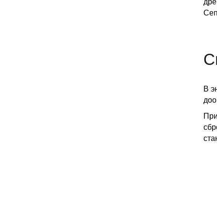
дре
Сеп
С
В э
доо
При
сбр
ста