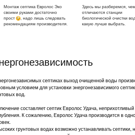
Монтаж септика Евролос Эко
Здесь мы разберемся, че
своими руками достаточно
отличаются станции
прост
, надо лишь следовать
биологической очистки во
рекомендациям производителя.
какую лучше выбрать.
нергонезависимость
нергонезависимых септиках выход очищенной воды произв
овным условием для установки энергонезависимого септика
нтовых вод.
лючение составляет септик Евролос Удача, неприхотливый к
лубления. К сожалению, Евролос Удача производится в одн
овек.
ысоких грунтовых водах возможно устанавливать септики, н