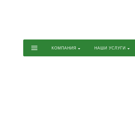
potipot.ru – купить септик для частного дома,
установка септика под ключ
КОМПАНИЯ
НАШИ УСЛУГИ
Виды септиков