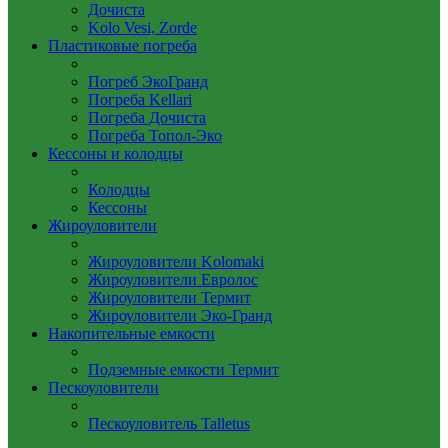
Дочиста
Kolo Vesi, Zorde
Пластиковые погреба
Погреб ЭкоГранд
Погреба Kellari
Погреба Дочиста
Погреба Топол-Эко
Кессоны и колодцы
Колодцы
Кессоны
Жироуловители
Жироуловители Kolomaki
Жироуловители Евролос
Жироуловители Термит
Жироуловители Эко-Гранд
Накопительные емкости
Подземные емкости Термит
Пескоуловители
Пескоуловитель Talletus