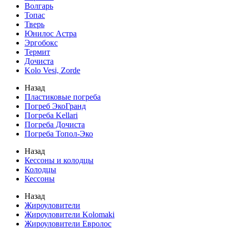
Волгарь
Топас
Тверь
Юнилос Астра
Эргобокс
Термит
Дочиста
Kolo Vesi, Zorde
Назад
Пластиковые погреба
Погреб ЭкоГранд
Погреба Kellari
Погреба Дочиста
Погреба Топол-Эко
Назад
Кессоны и колодцы
Колодцы
Кессоны
Назад
Жироуловители
Жироуловители Kolomaki
Жироуловители Евролос