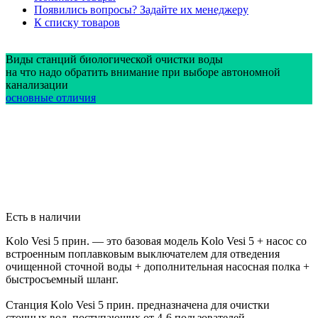
Появились вопросы? Задайте их менеджеру
К списку товаров
Виды станций биологической очистки воды
на что надо обратить внимание при выборе автономной
канализации
основные отличия
Есть в наличии
Kolo Vesi 5 прин. — это базовая модель Kolo Vesi 5 + насос со
встроенным поплавковым выключателем для отведения
очищенной сточной воды + дополнительная насосная полка +
быстросъемный шланг.
Станция Kolo Vesi 5 прин. предназначена для очистки
сточных вод, поступающих от 4-6 пользователей.