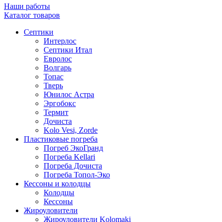
Наши работы
Каталог товаров
Септики
Интерлос
Септики Итал
Евролос
Волгарь
Топас
Тверь
Юнилос Астра
Эргобокс
Термит
Дочиста
Kolo Vesi, Zorde
Пластиковые погреба
Погреб ЭкоГранд
Погреба Kellari
Погреба Дочиста
Погреба Топол-Эко
Кессоны и колодцы
Колодцы
Кессоны
Жироуловители
Жироуловители Kolomaki